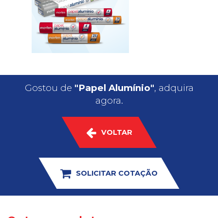
Gostou de
"Papel Alumínio"
, adquira
agora.
VOLTAR
SOLICITAR COTAÇÃO