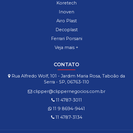
Koretech
Inoven
Airo Plast
Decoplast
Ferrari Porsani
Veja mais +
CONTATO
Rua Alfredo Wolf, 101 - Jardim Maria Rosa, Taboão da
Serra - SP, 06763-110
clipper@clippernegocios.com.br
11 4787-3011
11 9 8694-9441
11 4787-3134