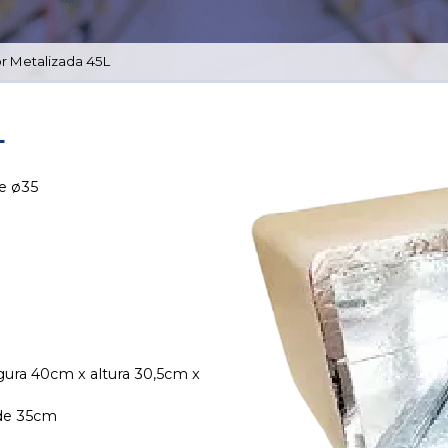
r Metalizada 45L
L
de ø35
rgura 40cm x altura 30,5cm x
 de 35cm