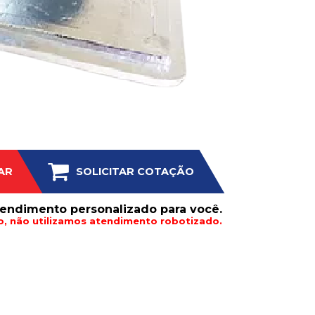
AR
SOLICITAR COTAÇÃO
endimento personalizado para você.
, não utilizamos atendimento robotizado.