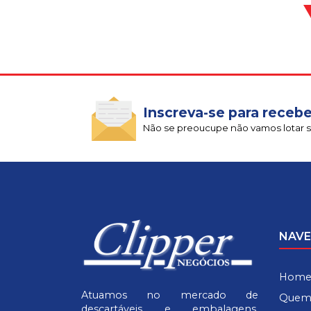
Inscreva-se para recebe
Não se preoucupe não vamos lotar s
NAV
Hom
Atuamos no mercado de
Quem
descartáveis e embalagens.