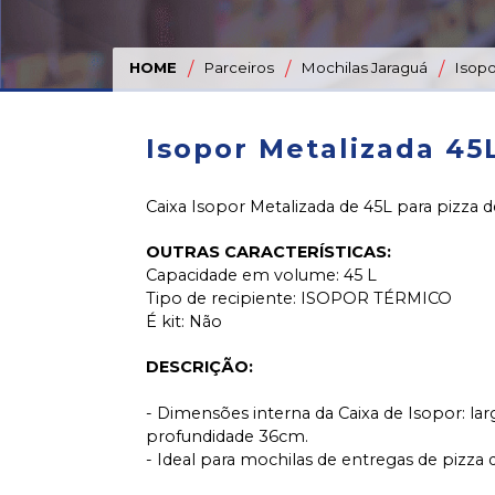
o
Nome
HOME
/
Parceiros
/
Mochilas Jaraguá
/
Isopo
*
:
Isopor Metalizada 45
Telefone
ou
Caixa Isopor Metalizada de 45L para pizza 
Celular
*
OUTRAS CARACTERÍSTICAS:
Capacidade em volume: 45 L
Tipo de recipiente: ISOPOR TÉRMICO
E-
É kit: Não
mail
*
DESCRIÇÃO:
- Dimensões interna da Caixa de Isopor: la
profundidade 36cm.
CNPJ
- Ideal para mochilas de entregas de pizza
*