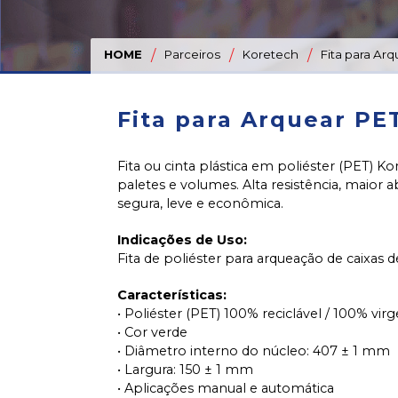
Nome
*
:
HOME
/
Parceiros
/
Koretech
/
Fita para Arq
Fita para Arquear PE
Telefone
ou
Celular
*
Fita ou cinta plástica em poliéster (PET) Ko
paletes e volumes. Alta resistência, maior 
segura, leve e econômica.
E-
Indicações de Uso:
mail
Fita de poliéster para arqueação de caixas
*
Características:
• Poliéster (PET) 100% reciclável / 100% vi
CNPJ
• Cor verde
*
• Diâmetro interno do núcleo: 407 ± 1 mm
• Largura: 150 ± 1 mm
• Aplicações manual e automática