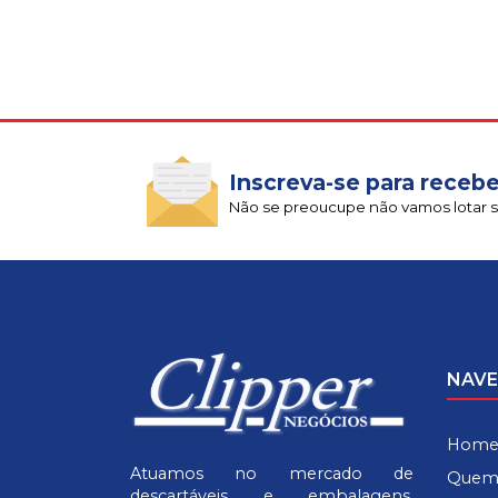
Inscreva-se para recebe
Não se preoucupe não vamos lotar s
NAV
Hom
Atuamos no mercado de
Quem
descartáveis e embalagens.