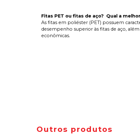
Sua
mensagem
Fitas PET ou fitas de aço? Qual a melho
(opcional)
As fitas em poliéster (PET) possuem caract
desempenho superior às fitas de aço, além
econômicas.
R COTAÇÃO
Outros produtos