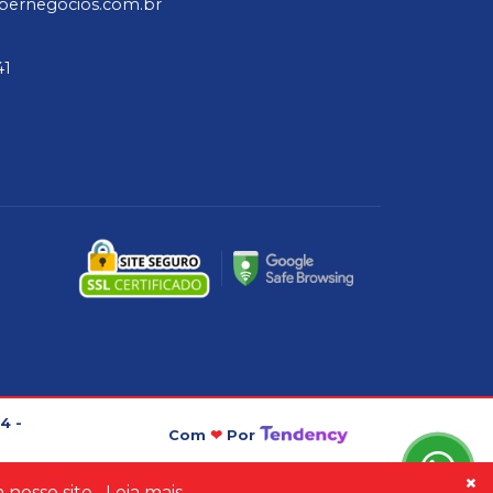
ppernegocios.com.br
41
4 -
Com
❤
Por
nosso site.
Leia mais