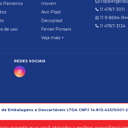
clipper@cli
s Parceiros
Inoven
11 4787-3011
tos
Airo Plast
11 9 8694-94
to
Decoplast
11 4787-3134
s de uso
Ferrari Porsani
Veja mais +
REDES SOCIAIS
 de Embalagens e Descartáveis LTDA CNPJ 14.813.425/0001-2
ara garantir que você obtenha a melhor experiência em 