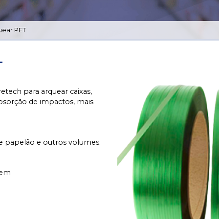
uear PET
T
retech para arquear caixas,
absorção de impactos, mais
 de papelão e outros volumes.
rgem