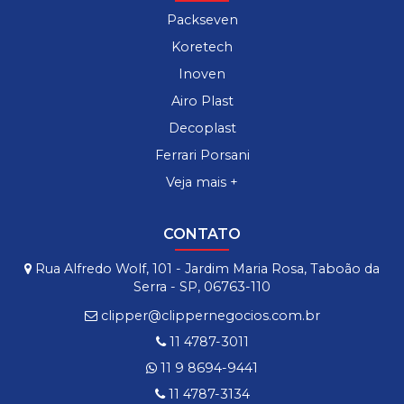
Packseven
Koretech
Inoven
Airo Plast
Decoplast
Ferrari Porsani
Veja mais +
CONTATO
Rua Alfredo Wolf, 101 - Jardim Maria Rosa, Taboão da
Serra - SP, 06763-110
clipper@clippernegocios.com.br
11 4787-3011
11 9 8694-9441
11 4787-3134